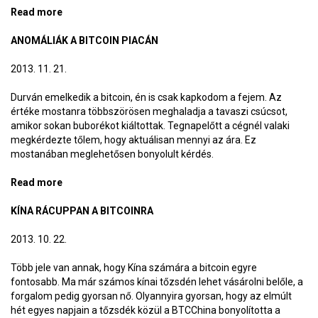
Read more
about A virtuális ezüst
ANOMÁLIÁK A BITCOIN PIACÁN
2013. 11. 21.
Durván emelkedik a bitcoin, én is csak kapkodom a fejem. Az
értéke mostanra többszörösen meghaladja a tavaszi csúcsot,
amikor sokan buborékot kiáltottak. Tegnapelőtt a cégnél valaki
megkérdezte tőlem, hogy aktuálisan mennyi az ára. Ez
mostanában meglehetősen bonyolult kérdés.
Read more
about Anomáliák a bitcoin piacán
KÍNA RÁCUPPAN A BITCOINRA
2013. 10. 22.
Több jele van annak, hogy Kína számára a bitcoin egyre
fontosabb. Ma már számos kínai tőzsdén lehet vásárolni belőle, a
forgalom pedig gyorsan nő. Olyannyira gyorsan, hogy az elmúlt
hét egyes napjain a tőzsdék közül a BTCChina bonyolította a