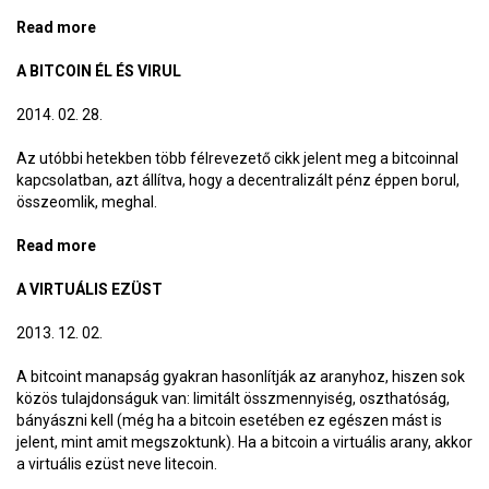
Read more
about Bitcoin fundamentális elemzés
A BITCOIN ÉL ÉS VIRUL
2014. 02. 28.
Az utóbbi hetekben több félrevezető cikk jelent meg a bitcoinnal
kapcsolatban, azt állítva, hogy a decentralizált pénz éppen borul,
összeomlik, meghal.
Read more
about A bitcoin él és virul
A VIRTUÁLIS EZÜST
2013. 12. 02.
A bitcoint manapság gyakran hasonlítják az aranyhoz, hiszen sok
közös tulajdonságuk van: limitált összmennyiség, oszthatóság,
bányászni kell (még ha a bitcoin esetében ez egészen mást is
jelent, mint amit megszoktunk). Ha a bitcoin a virtuális arany, akkor
a virtuális ezüst neve litecoin.