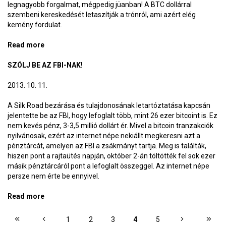
legnagyobb forgalmat, mégpedig jüanban! A BTC dollárral
szembeni kereskedését letaszítják a trónról, ami azért elég
kemény fordulat.
Read more
about Kína rácuppan a bitcoinra
SZÓLJ BE AZ FBI-NAK!
2013. 10. 11.
A Silk Road bezárása és tulajdonosának letartóztatása kapcsán
jelentette be az FBI, hogy lefoglalt több, mint 26 ezer bitcoint is. Ez
nem kevés pénz, 3-3,5 millió dollárt ér. Mivel a bitcoin tranzakciók
nyilvánosak, ezért az internet népe nekiállt megkeresni azt a
pénztárcát, amelyen az FBI a zsákmányt tartja. Meg is találták,
hiszen pont a rajtaütés napján, október 2-án töltötték fel sok ezer
másik pénztárcáról pont a lefoglalt összeggel. Az internet népe
persze nem érte be ennyivel.
Read more
about Szólj be az FBI-nak!
OLDALAK
1
2
3
4
5