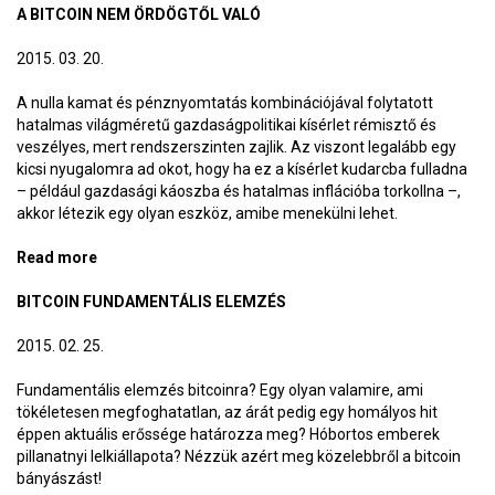
A BITCOIN NEM ÖRDÖGTŐL VALÓ
2015. 03. 20.
A nulla kamat és pénznyomtatás kombinációjával folytatott
hatalmas világméretű gazdaságpolitikai kísérlet rémisztő és
veszélyes, mert rendszerszinten zajlik. Az viszont legalább egy
kicsi nyugalomra ad okot, hogy ha ez a kísérlet kudarcba fulladna
– például gazdasági káoszba és hatalmas inflációba torkollna –,
akkor létezik egy olyan eszköz, amibe menekülni lehet.
Read more
about A bitcoin nem ördögtől való
BITCOIN FUNDAMENTÁLIS ELEMZÉS
2015. 02. 25.
Fundamentális elemzés bitcoinra? Egy olyan valamire, ami
tökéletesen megfoghatatlan, az árát pedig egy homályos hit
éppen aktuális erőssége határozza meg? Hóbortos emberek
pillanatnyi lelkiállapota? Nézzük azért meg közelebbről a bitcoin
bányászást!