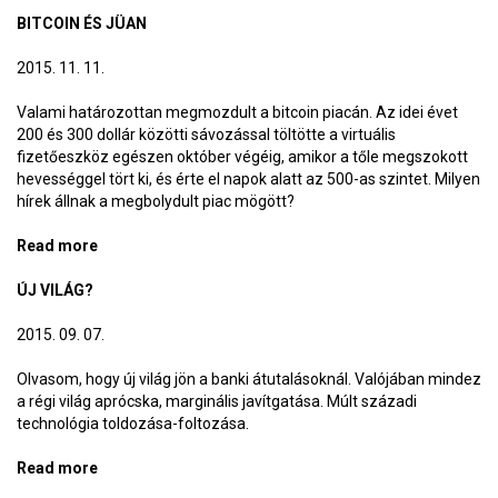
BITCOIN ÉS JÜAN
2015. 11. 11.
Valami határozottan megmozdult a bitcoin piacán. Az idei évet
200 és 300 dollár közötti sávozással töltötte a virtuális
fizetőeszköz egészen október végéig, amikor a tőle megszokott
hevességgel tört ki, és érte el napok alatt az 500-as szintet. Milyen
hírek állnak a megbolydult piac mögött?
Read more
about Bitcoin és jüan
ÚJ VILÁG?
2015. 09. 07.
Olvasom, hogy új világ jön a banki átutalásoknál. Valójában mindez
a régi világ aprócska, marginális javítgatása. Múlt századi
technológia toldozása-foltozása.
Read more
about Új világ?