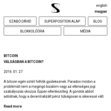
english
magyar
SZABÓ DÁVID
SUPERPOSITION ALAP
BLOG
BLOKKOLÓÓRA
MÉDIA
BITCOIN
VÁLSÁGBAN A BITCOIN?
2016. 01. 27.
A bitcoin egén sötét felhők gyülekeznek. Paradox módon a
problémát nem a megingó bizalom vagy az ellenséges jogi
szabályozás okozza. Éppen ellenkezőleg. A gondok abból
adódnak, hogy a decentralizált pénz túlságosan is sikeressé vált.
Read more
about Válságban a bitcoin?