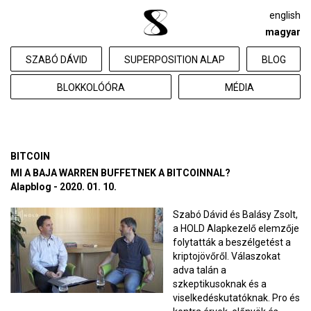
english
magyar
SZABÓ DÁVID
SUPERPOSITION ALAP
BLOG
BLOKKOLÓÓRA
MÉDIA
BITCOIN
MI A BAJA WARREN BUFFETNEK A BITCOINNAL?
Alapblog - 2020. 01. 10.
Szabó Dávid és Balásy Zsolt,
a HOLD Alapkezelő elemzője
folytatták a beszélgetést a
kriptojövőről. Válaszokat
adva talán a
szkeptikusoknak és a
viselkedéskutatóknak. Pro és