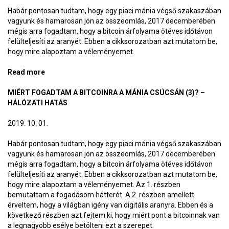
Habár pontosan tudtam, hogy egy piaci mánia végső szakaszában
vagyunk és hamarosan jön az összeomlás, 2017 decemberében
mégis arra fogadtam, hogy a bitcoin árfolyama ötéves időtávon
felülteljesíti az aranyét. Ebben a cikksorozatban azt mutatom be,
hogy mire alapoztam a véleményemet.
Read more
about Miért fogadtam a bitcoinra a mánia csúcsán
(4)? – Vezér nélkül
MIÉRT FOGADTAM A BITCOINRA A MÁNIA CSÚCSÁN (3)? –
HÁLÓZATI HATÁS
2019. 10. 01.
Habár pontosan tudtam, hogy egy piaci mánia végső szakaszában
vagyunk és hamarosan jön az összeomlás, 2017 decemberében
mégis arra fogadtam, hogy a bitcoin árfolyama ötéves időtávon
felülteljesíti az aranyét. Ebben a cikksorozatban azt mutatom be,
hogy mire alapoztam a véleményemet. Az 1. részben
bemutattam a fogadásom hátterét. A 2. részben amellett
érveltem, hogy a világban igény van digitális aranyra. Ebben és a
következő részben azt fejtem ki, hogy miért pont a bitcoinnak van
a legnagyobb esélye betölteni ezt a szerepet.