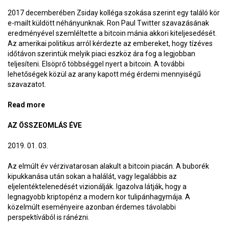
2017 decemberében Zsiday kolléga szokása szerint egy találó kör
e-mailt küldött néhányunknak. Ron Paul Twitter szavazásának
eredményével szemléltette a bitcoin mánia akkori kiteljesedését.
Az amerikai politikus arról kérdezte az embereket, hogy tízéves
időtávon szerintük melyik piaci eszköz ára fog a legjobban
teljesíteni. Elsöprő többséggel nyert a bitcoin. A további
lehetőségek közül az arany kapott még érdemi mennyiségű
szavazatot.
Read more
about Miért fogadtam a bitcoinra a mánia csúcsán
(1)? – Fogadjunk!
AZ ÖSSZEOMLÁS ÉVE
2019. 01. 03.
Az elmúlt év vérzivatarosan alakult a bitcoin piacán. A buborék
kipukkanása után sokan a halálát, vagy legalábbis az
eljelentéktelenedését vizionálják. Igazolva látják, hogy a
legnagyobb kriptopénz a modern kor tulipánhagymája. A
közelmúlt eseményeire azonban érdemes távolabbi
perspektívából is ránézni.