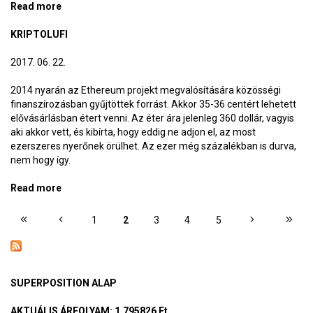
Read more
about Kitört a bitcoin-láz
KRIPTOLUFI
2017. 06. 22.
2014 nyarán az Ethereum projekt megvalósítására közösségi
finanszírozásban gyűjtöttek forrást. Akkor 35-36 centért lehetett
elővásárlásban étert venni. Az éter ára jelenleg 360 dollár, vagyis
aki akkor vett, és kibírta, hogy eddig ne adjon el, az most
ezerszeres nyerőnek örülhet. Az ezer még százalékban is durva,
nem hogy így.
Read more
about Kriptolufi
OLDALAK
1
2
3
4
5
SUPERPOSITION ALAP
AKTUÁLIS ÁRFOLYAM
: 1.795826 Ft