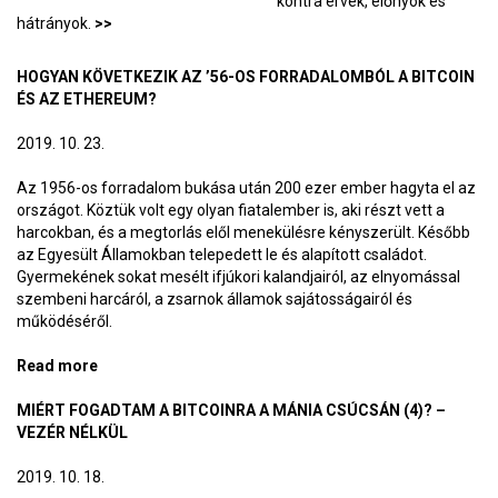
kontra érvek, előnyök és
hátrányok.
>>
HOGYAN KÖVETKEZIK AZ ’56-OS FORRADALOMBÓL A BITCOIN
ÉS AZ ETHEREUM?
2019. 10. 23.
Az 1956-os forradalom bukása után 200 ezer ember hagyta el az
országot. Köztük volt egy olyan fiatalember is, aki részt vett a
harcokban, és a megtorlás elől menekülésre kényszerült. Később
az Egyesült Államokban telepedett le és alapított családot.
Gyermekének sokat mesélt ifjúkori kalandjairól, az elnyomással
szembeni harcáról, a zsarnok államok sajátosságairól és
működéséről.
Read more
about Hogyan következik az ’56-os forradalomból a
Bitcoin és az Ethereum?
MIÉRT FOGADTAM A BITCOINRA A MÁNIA CSÚCSÁN (4)? –
VEZÉR NÉLKÜL
2019. 10. 18.