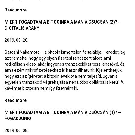
Read more
about Miért fogadtam a bitcoinra a mánia csúcsán
(3)? – Hálózati hatás
MIÉRT FOGADTAM A BITCOINRA A MÁNIA CSÚCSÁN (2)? –
DIGITÁLIS ARANY
2019. 09. 20.
Satoshi Nakamoto – a bitcoin ismertelen feltalálója – eredetileg
azt remélte, hogy egy olyan fizetési rendszert alkot, ami
radikálisan olcsó, akár ingyenes tranzakciókat tesz lehetővé, és
amit ezért mikrofizetésekhez is használhatunk. Kijelenthetjük,
hogy ezt az ígéretet a bitcoin évek óta nem teljesíti, ugyanis
egyetlen tranzakció végrehajtása néha több dollárba is kerül. A
kávémat biztosan nem így fizetném ki.
Read more
about Miért fogadtam a bitcoinra a mánia csúcsán
(2)? – Digitális arany
MIÉRT FOGADTAM A BITCOINRA A MÁNIA CSÚCSÁN (1)? –
FOGADJUNK!
2019. 06. 08.