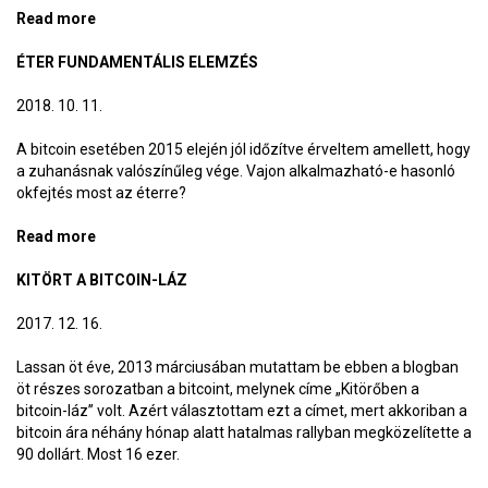
Read more
about Az összeomlás éve
ÉTER FUNDAMENTÁLIS ELEMZÉS
2018. 10. 11.
A bitcoin esetében 2015 elején jól időzítve érveltem amellett, hogy
a zuhanásnak valószínűleg vége. Vajon alkalmazható-e hasonló
okfejtés most az éterre?
Read more
about Éter fundamentális elemzés
KITÖRT A BITCOIN-LÁZ
2017. 12. 16.
Lassan öt éve, 2013 márciusában mutattam be ebben a blogban
öt részes sorozatban a bitcoint, melynek címe „Kitörőben a
bitcoin-láz” volt. Azért választottam ezt a címet, mert akkoriban a
bitcoin ára néhány hónap alatt hatalmas rallyban megközelítette a
90 dollárt. Most 16 ezer.