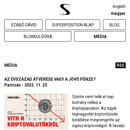
english
magyar
SZABÓ DÁVID
SUPERPOSITION ALAP
BLOG
BLOKKOLÓÓRA
MÉDIA
MÉDIA
RSS
AZ ÉVSZÁZAD ÁTVERÉSE VAGY A JÖVŐ PÉNZE?
Partizán - 2022. 11. 23.
Szinte nem telik el nap
botrány nélkül a
kriptopiacokon. Az egyik
legnagyobb kriptotőzsde
bedőlése megrengette az
egész kriptovilágot. A tavalyi