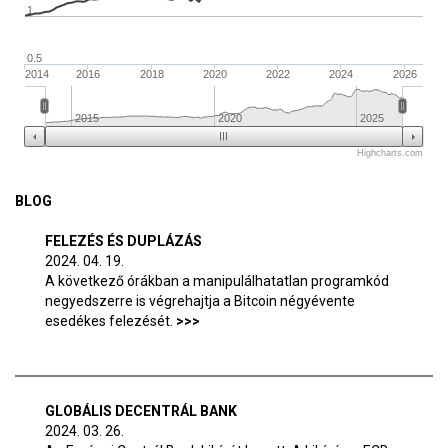
1
0.5
2014
2016
2018
2020
2022
2024
2026
2015
2020
2025
Highcharts.com
BLOG
FELEZÉS ÉS DUPLÁZÁS
2024. 04. 19.
A következő órákban a manipulálhatatlan programkód
negyedszerre is végrehajtja a Bitcoin négyévente
esedékes felezését.
GLOBÁLIS DECENTRÁL BANK
2024. 03. 26.