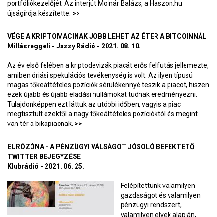
portfóliókezelőjét. Az interjút Molnár Balázs, a Haszon.hu
újságírója készítette.
>>
VÉGE A KRIPTOMACINAK JOBB LEHET AZ ÉTER A BITCOINNÁL
Millásreggeli - Jazzy Rádió - 2021. 08. 10.
Az év első felében a kriptodevizák piacát erős felfutás jellemezte,
amiben óriási spekulációs tevékenység is volt. Az ilyen típusú
magas tőkeáttételes pozíciók sérülékennyé teszik a piacot, hiszen
ezek újabb és újabb eladási hullámokat tudnak eredményezni.
Tulajdonképpen ezt láttuk az utóbbi időben, vagyis a piac
megtisztult ezektől a nagy tőkeáttételes pozícióktól és megint
van tér a bikapiacnak.
>>
EURÓZÓNA - A PÉNZÜGYI VÁLSÁGOT JÓSOLÓ BEFEKTETŐ
TWITTER BEJEGYZÉSE
Klubrádió - 2021. 06. 25.
Felépítettünk valamilyen
gazdaságot és valamilyen
pénzügyi rendszert,
valamilyen elvek alapján,