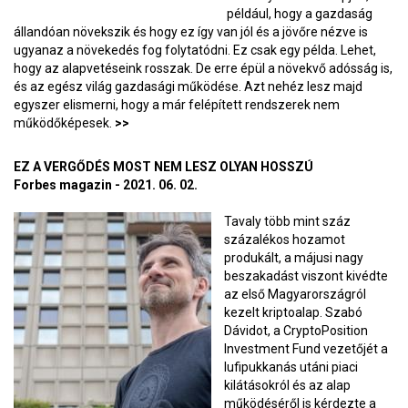
például, hogy a gazdaság
állandóan növekszik és hogy ez így van jól és a jövőre nézve is
ugyanaz a növekedés fog folytatódni. Ez csak egy példa. Lehet,
hogy az alapvetéseink rosszak. De erre épül a növekvő adósság is,
és az egész világ gazdasági működése. Azt nehéz lesz majd
egyszer elismerni, hogy a már felépített rendszerek nem
működőképesek.
>>
EZ A VERGŐDÉS MOST NEM LESZ OLYAN HOSSZÚ
Forbes magazin - 2021. 06. 02.
Tavaly több mint száz
százalékos hozamot
produkált, a májusi nagy
beszakadást viszont kivédte
az első Magyarországról
kezelt kriptoalap. Szabó
Dávidot, a CryptoPosition
Investment Fund vezetőjét a
lufipukkanás utáni piaci
kilátásokról és az alap
működéséről is kérdezte a