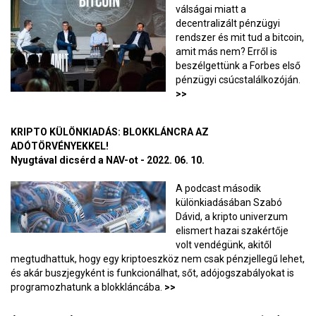
válságai miatt a
decentralizált pénzügyi
rendszer és mit tud a bitcoin,
amit más nem? Erről is
beszélgettünk a Forbes első
pénzügyi csúcstalálkozóján.
>>
KRIPTO KÜLÖNKIADÁS: BLOKKLÁNCRA AZ
ADÓTÖRVÉNYEKKEL!
Nyugtával dicsérd a NAV-ot - 2022. 06. 10.
A podcast második
különkiadásában Szabó
Dávid, a kripto univerzum
elismert hazai szakértője
volt vendégünk, akitől
megtudhattuk, hogy egy kriptoeszköz nem csak pénzjellegű lehet,
és akár buszjegyként is funkcionálhat, sőt, adójogszabályokat is
programozhatunk a blokkláncába.
>>