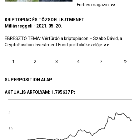
Forbes magazin.
>>
KRIPTOPIAC ÉS TŐZSDEI LEJTMENET
Millásreggeli - 2021. 05. 20.
ÉBRESZTŐ TÉMA: Vérfürdő a kriptopiacon – Szabó Dávid, a
CryptoPosition Investment Fund portfóliókezelője.
>>
OLDALAK
1
2
3
4
SUPERPOSITION ALAP
AKTUÁLIS ÁRFOLYAM
: 1.795637 Ft
2
1.5