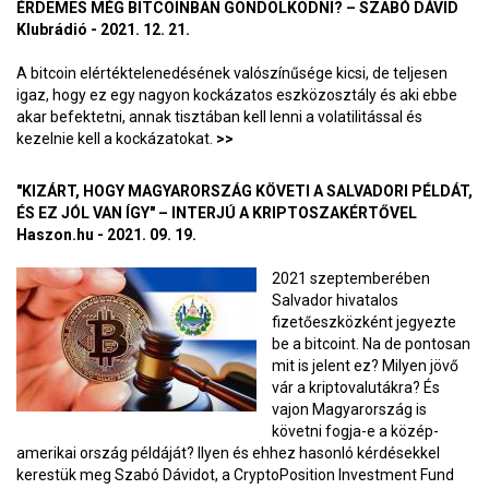
ÉRDEMES MÉG BITCOINBAN GONDOLKODNI? – SZABÓ DÁVID
Klubrádió - 2021. 12. 21.
A bitcoin elértéktelenedésének valószínűsége kicsi, de teljesen
igaz, hogy ez egy nagyon kockázatos eszközosztály és aki ebbe
akar befektetni, annak tisztában kell lenni a volatilitással és
kezelnie kell a kockázatokat.
>>
"KIZÁRT, HOGY MAGYARORSZÁG KÖVETI A SALVADORI PÉLDÁT,
ÉS EZ JÓL VAN ÍGY" – INTERJÚ A KRIPTOSZAKÉRTŐVEL
Haszon.hu - 2021. 09. 19.
2021 szeptemberében
Salvador hivatalos
fizetőeszközként jegyezte
be a bitcoint. Na de pontosan
mit is jelent ez? Milyen jövő
vár a kriptovalutákra? És
vajon Magyarország is
követni fogja-e a közép-
amerikai ország példáját? Ilyen és ehhez hasonló kérdésekkel
kerestük meg Szabó Dávidot, a CryptoPosition Investment Fund