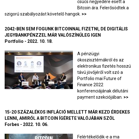
csúcs negyedére esett a
Bitcoin ára. Felerősödtek a
szigorú szabályozást követelő hangok.
>>
2042-BEN SEM FOGUNK BITCOINNAL FIZETNI, DE DIGITÁLIS
JEGYBANKPÉNZZEL MÁR VALÓSZÍNŰLEG IGEN
Portfolio - 2022. 10. 18.
A pénzügyi
ökoszisztémákról és az
elektronikus fizetés hosszú
távú jövőjéről volt szó a
Portfolio mai Future of
Finance 2022
konferenciájának délutáni
payment szekciójában.
>>
15-20 SZÁZALÉKOS INFLÁCIÓ MELLETT MÁR KEZD ÉRDEKES
LENNI, AMIRŐL A BITCOIN ÍGÉRETE VALÓJÁBAN SZÓL
Forbes - 2022. 10. 06.
Felértékelődik-e a ma