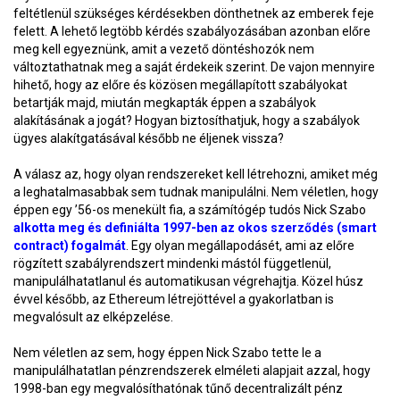
feltétlenül szükséges kérdésekben dönthetnek az emberek feje
felett. A lehető legtöbb kérdés szabályozásában azonban előre
meg kell egyeznünk, amit a vezető döntéshozók nem
változtathatnak meg a saját érdekeik szerint. De vajon mennyire
hihető, hogy az előre és közösen megállapított szabályokat
betartják majd, miután megkapták éppen a szabályok
alakításának a jogát? Hogyan biztosíthatjuk, hogy a szabályok
ügyes alakítgatásával később ne éljenek vissza?
A válasz az, hogy olyan rendszereket kell létrehozni, amiket még
a leghatalmasabbak sem tudnak manipulálni. Nem véletlen, hogy
éppen egy ’56-os menekült fia, a számítógép tudós Nick Szabo
alkotta meg és definiálta 1997-ben az okos szerződés (smart
contract) fogalmát
. Egy olyan megállapodásét, ami az előre
rögzített szabályrendszert mindenki mástól függetlenül,
manipulálhatatlanul és automatikusan végrehajtja. Közel húsz
évvel később, az Ethereum létrejöttével a gyakorlatban is
megvalósult az elképzelése.
Nem véletlen az sem, hogy éppen Nick Szabo tette le a
manipulálhatatlan pénzrendszerek elméleti alapjait azzal, hogy
1998-ban egy megvalósíthatónak tűnő decentralizált pénz