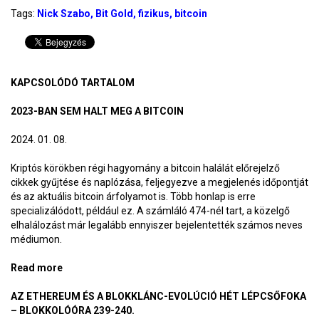
Tags:
Nick Szabo
Bit Gold
fizikus
bitcoin
KAPCSOLÓDÓ TARTALOM
2023-BAN SEM HALT MEG A BITCOIN
2024. 01. 08.
Kriptós körökben régi hagyomány a bitcoin halálát előrejelző
cikkek gyűjtése és naplózása, feljegyezve a megjelenés időpontját
és az aktuális bitcoin árfolyamot is. Több honlap is erre
specializálódott, például ez. A számláló 474-nél tart, a közelgő
elhalálozást már legalább ennyiszer bejelentették számos neves
médiumon.
Read more
about 2023-ban sem halt meg a bitcoin
AZ ETHEREUM ÉS A BLOKKLÁNC-EVOLÚCIÓ HÉT LÉPCSŐFOKA
– BLOKKOLÓÓRA 239-240.