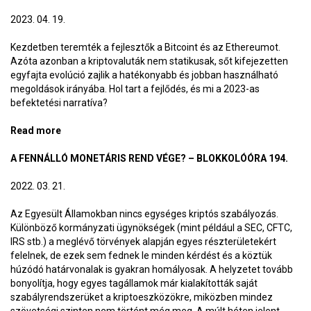
2023. 04. 19.
Kezdetben teremték a fejlesztők a Bitcoint és az Ethereumot.
Azóta azonban a kriptovaluták nem statikusak, sőt kifejezetten
egyfajta evolúció zajlik a hatékonyabb és jobban használható
megoldások irányába. Hol tart a fejlődés, és mi a 2023-as
befektetési narratíva?
Read more
about Az Ethereum és a blokklánc-evolúció hét
lépcsőfoka – BlokkolóÓra 239-240.
A FENNÁLLÓ MONETÁRIS REND VÉGE? – BLOKKOLÓÓRA 194.
2022. 03. 21.
Az Egyesült Államokban nincs egységes kriptós szabályozás.
Különböző kormányzati ügynökségek (mint például a SEC, CFTC,
IRS stb.) a meglévő törvények alapján egyes részterületekért
felelnek, de ezek sem fednek le minden kérdést és a köztük
húzódó határvonalak is gyakran homályosak. A helyzetet tovább
bonyolítja, hogy egyes tagállamok már kialakították saját
szabályrendszerüket a kriptoeszközökre, miközben mindez