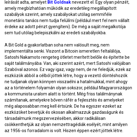
leírását adta, amelyet
Bit Goldnak
nevezett el. Egy olyan pénzét,
amely megbízhatóan működik az eredetileg megállapított
szabályok szerint, amely szabályokat utólag semmiféle
monetáris tanács nem tudja felülírni (például mert fel nem vállalt
érdeke az adott pénzt gyengíteni). De még a saját megalkotója
sem tud utólag belepiszkálni az eredeti szabályokba.
A Bit Gold a gyakorlatban soha nem valósult meg, nem
implementálta senki. Viszont a Bitcoin ismeretlen feltalálója,
Satoshi Nakamoto rengeteg ötletet merített belőle és építette be
saját találmányába. Van, aki szerint azért, mert Satoshi valójában
Szabóval azonos. Ez vagy igaz, vagy nem, de ne feledjük, ezek az
eszközök abból a célból jöttek létre, hogy a vezető döntéshozók
ne tudjanak olyan könnyen visszaélni a hatalmukkal, mint ahogy
az a történelem folyamán olyan sokszor, például Magyarországon
a kommunista uralom alatt is történt. Még friss találmánynak
számítanak, amelyekre bőven ráfér a fejlesztés és amelyeket
még alaposabban meg kell értsünk. De ha egyszer ezeket az
eszközöket bevetjük és okosan alkalmazzuk gazdaságunk és
társadalmunk megszervezésében, akkor radikálisan
csökkenthetjük az olyan nemzettragédiák esélyét, mint amilyen
az 1956-os forradalom is volt. Hiszen éppen ezért jöttek létre.