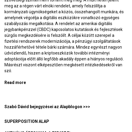
szövetségi szinten nem történt még meg. A múlt héten jelent
meg az a régen várt elnöki rendelet, amely felszólítja a
kormányzati ügynökségeket a közös, összehangolt munkára, és
amelynek végcélja a digitális eszközökre vonatkozó egységes
szabályozás megalkotása. A rendelet az amerikai digitális
jegybankpénzzel (CBDC) kapcsolatos kutatások és fejlesztések
sürgős megkezdésére is felszólít. A céljai között szerepel a
fizetési rendszerek modernizációja, a pénzügyi szolgáltatások
hozzáférhetővé tétele bárki számára. Mindez egyrészt nagyon
üdvözlendő, hiszen a kriptoeszközök további intézményi
adoptációja előtt álló legfőbb akadály éppen a hiányos reguláció.
Másrészt viszont elképesztően megkésett intézkedésekről van
szó.
Read more
about A fennálló monetáris rend vége? – BlokkolóÓra
194.
Szabó Dávid bejegyzései az Alapblogon >>>
SUPERPOSITION ALAP