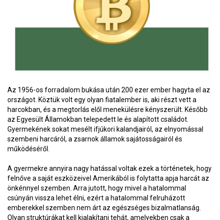
Az 1956-os forradalom bukása után 200 ezer ember hagyta el az
országot. Köztük volt egy olyan fiatalember is, aki részt vett a
harcokban, és a megtorlás elől menekülésre kényszerült. Később
az Egyesült Államokban telepedett le és alapított családot.
Gyermekének sokat mesélt ifjúkori kalandjairól, az elnyomással
szembeni harcáról, a zsarnok államok sajátosságairól és
működéséről.
A gyermekre annyira nagy hatással voltak ezek a történetek, hogy
felnőve a saját eszközeivel Amerikából is folytatta apja harcát az
önkénnyel szemben. Arra jutott, hogy mivel a hatalommal
csúnyán vissza lehet élni, ezért a hatalommal felruházott
emberekkel szemben nem árt az egészséges bizalmatlanság.
Olyan struktúrákat kell kialakítani tehát, amelyekben csak a