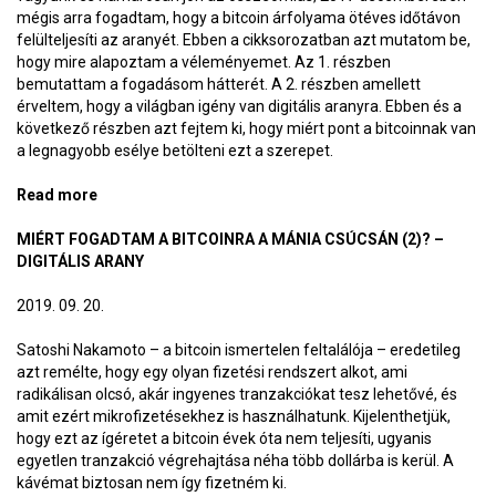
mégis arra fogadtam, hogy a bitcoin árfolyama ötéves időtávon
felülteljesíti az aranyét. Ebben a cikksorozatban azt mutatom be,
hogy mire alapoztam a véleményemet. Az 1. részben
bemutattam a fogadásom hátterét. A 2. részben amellett
érveltem, hogy a világban igény van digitális aranyra. Ebben és a
következő részben azt fejtem ki, hogy miért pont a bitcoinnak van
a legnagyobb esélye betölteni ezt a szerepet.
Read more
about Miért fogadtam a bitcoinra a mánia csúcsán
(3)? – Hálózati hatás
MIÉRT FOGADTAM A BITCOINRA A MÁNIA CSÚCSÁN (2)? –
DIGITÁLIS ARANY
2019. 09. 20.
Satoshi Nakamoto – a bitcoin ismertelen feltalálója – eredetileg
azt remélte, hogy egy olyan fizetési rendszert alkot, ami
radikálisan olcsó, akár ingyenes tranzakciókat tesz lehetővé, és
amit ezért mikrofizetésekhez is használhatunk. Kijelenthetjük,
hogy ezt az ígéretet a bitcoin évek óta nem teljesíti, ugyanis
egyetlen tranzakció végrehajtása néha több dollárba is kerül. A
kávémat biztosan nem így fizetném ki.