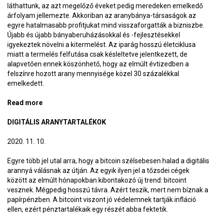
láthattunk, az azt megelőző éveket pedig meredeken emelkedő
árfolyam jellemezte. Akkoriban az aranybánya-társaságok az
egyre hatalmasabb profitjukat mind visszaforgatták a bizniszbe.
Újabb és újabb bányaberuházásokkal és -fejlesztésekkel
igyekeztek növelni a kitermelést. Az iparág hosszú életciklusa
miatt a termelés felfutása csak késleltetve jelentkezett, de
alapvetően ennek köszönhető, hogy az elmúlt évtizedben a
felszínre hozott arany mennyisége közel 30 százalékkal
emelkedett.
Read more
about Digitális aranybányák
DIGITÁLIS ARANYTARTALÉKOK
2020. 11. 10.
Egyre több jel utal arra, hogy a bitcoin szélsebesen halad a digitális
arannyá válásnak az útján. Az egyik ilyen jel a tőzsdei cégek
között az elmúlt hónapokban kibontakozó új trend: bitcoint
vesznek. Mégpedig hosszú távra. Azért teszik, mert nem bíznak a
papírpénzben. A bitcoint viszont jó védelemnek tartják infláció
ellen, ezért pénztartalékaik egy részét abba fektetik.