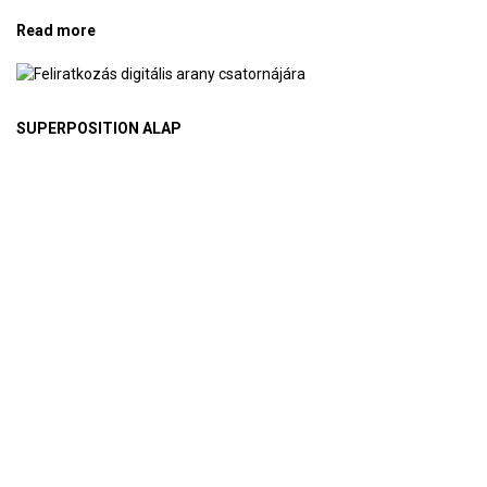
Read more
about Miért fogadtam a bitcoinra a mánia csúcsán
(2)? – Digitális arany
SUPERPOSITION ALAP