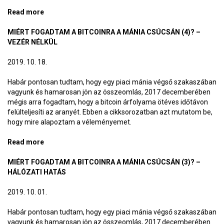
Read more
about Digitális aranytartalékok
MIÉRT FOGADTAM A BITCOINRA A MÁNIA CSÚCSÁN (4)? –
VEZÉR NÉLKÜL
2019. 10. 18.
Habár pontosan tudtam, hogy egy piaci mánia végső szakaszában
vagyunk és hamarosan jön az összeomlás, 2017 decemberében
mégis arra fogadtam, hogy a bitcoin árfolyama ötéves időtávon
felülteljesíti az aranyét. Ebben a cikksorozatban azt mutatom be,
hogy mire alapoztam a véleményemet.
Read more
about Miért fogadtam a bitcoinra a mánia csúcsán
(4)? – Vezér nélkül
MIÉRT FOGADTAM A BITCOINRA A MÁNIA CSÚCSÁN (3)? –
HÁLÓZATI HATÁS
2019. 10. 01.
Habár pontosan tudtam, hogy egy piaci mánia végső szakaszában
vagyunk és hamarosan jön az összeomlás, 2017 decemberében