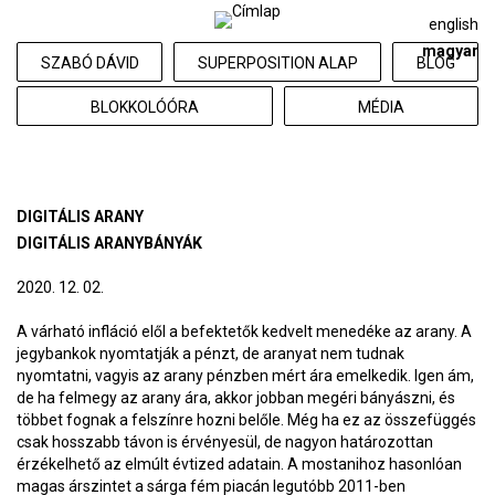
english
magyar
SZABÓ DÁVID
SUPERPOSITION ALAP
BLOG
BLOKKOLÓÓRA
MÉDIA
DIGITÁLIS ARANY
DIGITÁLIS ARANYBÁNYÁK
2020. 12. 02.
A várható infláció elől a befektetők kedvelt menedéke az arany. A
jegybankok nyomtatják a pénzt, de aranyat nem tudnak
nyomtatni, vagyis az arany pénzben mért ára emelkedik. Igen ám,
de ha felmegy az arany ára, akkor jobban megéri bányászni, és
többet fognak a felszínre hozni belőle. Még ha ez az összefüggés
csak hosszabb távon is érvényesül, de nagyon határozottan
érzékelhető az elmúlt évtized adatain. A mostanihoz hasonlóan
magas árszintet a sárga fém piacán legutóbb 2011-ben